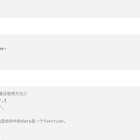
er
>
,建议使用方法三
'
,{

'
,

是组件中的data是一个function,