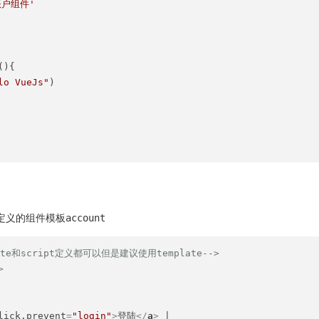
账户组件'
(
){

lo VueJs"
)

义的组件模板account
te和script定义都可以但是建议使用template-->
>
lick.prevent
=
"login"
>
登陆
</
a
>
 |
