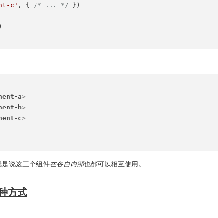
nt-c'
, { 
/* ... */
 })



nent-a
>
nent-b
>
nent-c
>
就是说这三个组件
在各自内部
也都可以相互使用。
三种方式