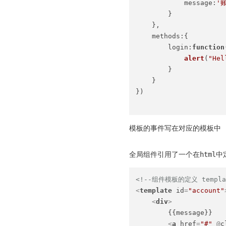
message
:
'
        }

    },

methods
:{

login
:
function
alert
(
"Hel
        }

    }

})

模板的事件写在对应的模板中
全局组件引用了一个在html中定
<!--组件模板的定义 templa
<
template
id
=
"account"
<
div
>
        {{message}}

<
a
href
=
"#"
 @
c