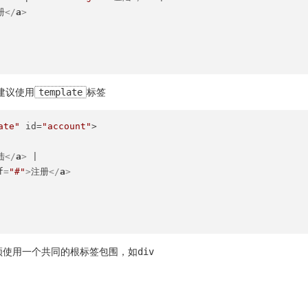
册
</
a
>
建议使用
template
标签
ate"
 id=
"account"
>

陆
</
a
>
 |

f
=
"#"
>
注册
</
a
>
使用一个共同的根标签包围，如div