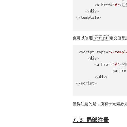
<
a
href
=
"#"
>
注
</
div
>
</
template
>
也可以使用
script
定义但是
 <script type=
"x-templ
<
div
>
<
a
href
=
"#"
>
登
<
a
hre
</
div
>
</script>

值得注意的是，所有子元素必须
7.3 局部注册