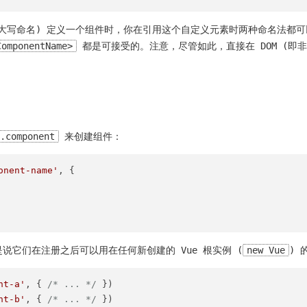
(首字母大写命名) 定义一个组件时，你在引用这个自定义元素时两种命名法
ComponentName>
都是可接受的。注意，尽管如此，直接在 DOM (即
.component
来创建组件：
onent-name'
, {

说它们在注册之后可以用在任何新创建的 Vue 根实例 (
new Vue
) 
nt-a'
, { 
/* ... */
nt-b'
, { 
/* ... */