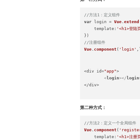
//方法1：定义组件
var
 login = 
Vue
.
extend
template
:
'<h1>登陆页
//注册组件
Vue
.
component
(
'login'
,
<div id=
"app"
>

<
login
>
</
login
</div>

第二种方式：
//方法2：定义一个全局组件
Vue
.
component
(
'registe
template
:
'<h1>注册页