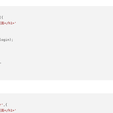
({

面</h1>'
login);

>
r'
,{

面</h1>'