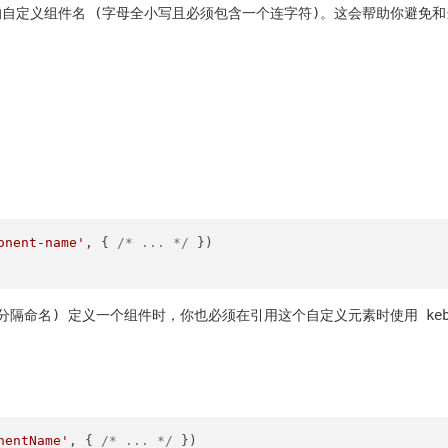
自定义组件名 (字母全小写且必须包含一个连字符)。这会帮助你避免和当
onent-name'
, { 
/* ... */
 })

短横线分隔命名) 定义一个组件时，你也必须在引用这个自定义元素时使用 keb
nentName'
, { 
/* ... */