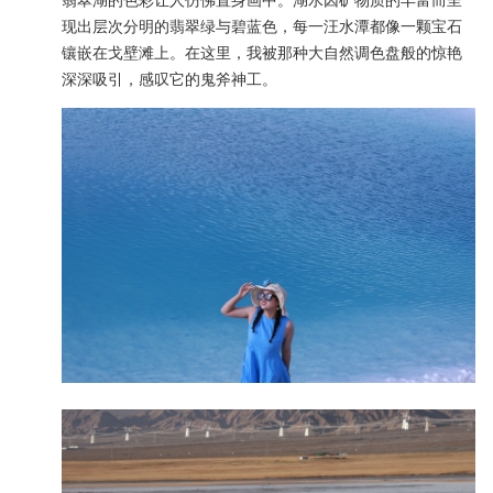
现出层次分明的翡翠绿与碧蓝色，每一汪水潭都像一颗宝石
镶嵌在戈壁滩上。在这里，我被那种大自然调色盘般的惊艳
深深吸引，感叹它的鬼斧神工。