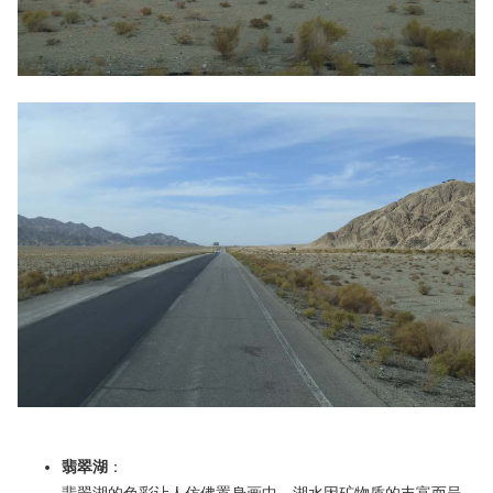
翡翠湖
：
翡翠湖的色彩让人仿佛置身画中。湖水因矿物质的丰富而呈