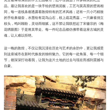
完全被琳琅满目的手工艺品吸引，忍不住挑选了许多精美的纪念
品。最让我喜欢的是一块手绘的壁画泥板，工艺与莫高窟的壁画相
同，每一道线条都透露着敦煌特有的艺术风格；还有一只小巧精致
的手绘鼻烟壶，水墨绘有花鸟山石，枝上疏花秀蕊，一只麻雀俏立
枝头，鸣叫顾盼，灵动而细腻，这不禁让我联想起了宋徽宗的《梅
花绣眼图》于是将其带走。每一件纪念品都仿佛带着这座古城的灵
魂，让人难以拒绝。
这一晚的敦煌，不仅让我沉浸在历史与艺术的余韵中，更让我感受
到这座城市在新时代焕发的独特魅力。它的每一处角落、每一个细
节，都深深打动着我，让我为这片土地的过去与现在而感到震撼与
自豪。