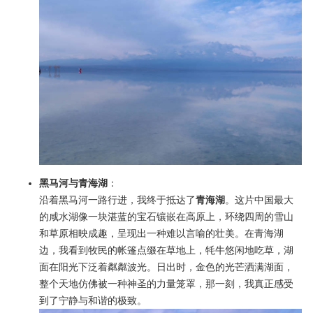
黑马河与青海湖
：
沿着黑马河一路行进，我终于抵达了
青海湖
。这片中国最大
的咸水湖像一块湛蓝的宝石镶嵌在高原上，环绕四周的雪山
和草原相映成趣，呈现出一种难以言喻的壮美。在青海湖
边，我看到牧民的帐篷点缀在草地上，牦牛悠闲地吃草，湖
面在阳光下泛着粼粼波光。日出时，金色的光芒洒满湖面，
整个天地仿佛被一种神圣的力量笼罩，那一刻，我真正感受
到了宁静与和谐的极致。