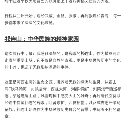
终于在这个秋天用自己的双脚踏上了这片神秘又壮丽的大地。
行程从兰州开始，途经武威、金昌、张掖，再到敦煌和青海——每一
步都带来了深深的文化震撼。
祁连山：中华民族的精神家园
这次旅行中，最让我感触深刻的，是巍峨的
祁连山
。作为横亘河西
走廊的重要山脉，它不仅是自然的奇观，更是中华民族历史与文化
的丰碑，见证了无数影响深远的事件。
这里是河西走廊的生命之源，滋养着无数的绿洲与生灵。从霍去
病“饮马翰海，封狼居胥，西规大河，列郡祁连”，到隋炀帝西巡祁
连，穿越隘险山路，风雪晦暝中感受大山的雄奇；再到唐代玄奘取
经途中仰望祁连的巍峨，吐蕃东扩、西夏拓疆，以及成吉思汗策马
征战，祁连山始终作为中华民族历史舞台的背景，书写着不朽的篇
章。