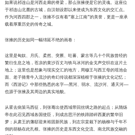
如果说祁连山是河西走廊的脊梁，那么张掖便是它的灵魂。这座位
于祁连山北麓的古城，自汉朝设郡以来便成为东西文化的交汇点。
作为河西四郡之一，张掖不仅有着“塞上江南”的美誉，更是一座承
载着厚重历史的传奇之城。
张掖的历史如同一幅绵延不绝的画卷：
这里是匈奴、月氏、柔然、突厥、吐蕃、蒙古等几十个民族曾经的
繁衍生息之地，苍凉的黄沙百丈与铁马冰河的金戈声交织在这片土
地上；这里也是想象与现实交汇的地方，周穆王与西王母的瑶池会
面、老子骑青牛入流沙的奇幻传说都深深植根于张掖的文化记忆；
而《西游记》中那些熟悉的名字——黑河、弱水、流沙河、通天河——
也源于张掖及其周边的真实地貌。
从霍去病策马西征，到张骞出使西域带回丝绸之路的起点；从隋炀
帝在此召见西域各国使臣，到成吉思汗的铁蹄踏碎西夏的繁华旧
梦；从肃王的藩邸迎来裕固新民族，到左宗棠栽下的杨柳与千年不
倒的胡杨在此扎根。张掖的历史是东西文化交流、南北民族交融的