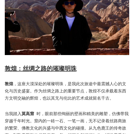
敦煌：丝绸之路的璀璨明珠
敦煌
，这座大漠深处的璀璨明珠，是我此次旅途中最震撼人心的文
化与历史盛宴。作为丝绸之路上的重要节点，敦煌不仅承载着东西
方文明交融的辉煌，也以其无与伦比的艺术成就留名千古。
当我踏入
莫高窟
时，眼前那些绚丽的壁画和精美的雕塑，仿佛带我
穿越千年时光。窟内的一砖一石、一笔一画，无不记录着丝路商旅
的繁荣、佛教文化的兴盛与中西文化的碰撞。从九色鹿王的传奇故