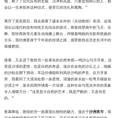
馏，剩下了仪式应有的玄秘、洁净和高超。只要是知闻它的人，都
会以一生来投奔这种仪式，接受它的洗礼和熏陶。”
离开了莫高窟后，我去观看了盛名在外的《乐动敦煌》表演。这场
演出以现代科技和传统文化结合的形式，将敦煌壁画中的飞天、乐
舞、驼铃商旅等元素生动地搬上舞台，伴随着绚丽的光影和悠扬的
古乐，我仿佛置身于千年前的丝绸之路，感受敦煌在历史长河中的
璀璨辉煌。
接着，又走进了敦煌另一处著名的自然奇观——鸣沙山与月牙泉。这
里是沙漠的柔情，也是自然的奇迹。漫步在金色的沙丘之上，细腻
的沙粒在脚下滑动，耳边仿佛能听到风吹沙鸣的声音。在月牙泉
旁，我看到了大漠深处那一抹柔情。清澈的泉水如一轮弯月镶嵌在
沙漠之中，泉水四周环绕着一片绿洲，这种生命与荒凉并存的景象
令人感慨万分：”这里是大自然的艺术，既是严酷的，又是诗意
的。“
夜幕降临，敦煌的另一面展现出独特的魅力。漫步于
沙洲夜市
，我