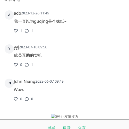
版权所有ICP证：滇ICP备
20002798
号-1
菜单
目录
分享
Theme is
higan
Powered by
Halo
©
2026
guqing's blog