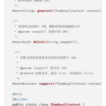
    * 
@return
 缩略图 URL

    */
   Mono<String> 
generate
(ThumbnailContext context)
;

/**

    * 根据给定的图片 URL 删除对应的缩略图文件

    * 
@param
 imageUrl 原图片的 URL

    */
   Mono<Void> 
delete
(String imageUrl)
;

/**

     * 判断当前提供者是否支持给定的图片 URL。

     *

     * 
@param
 imageUrl 图片的 URL

     * 
@return
 如果支持，返回 true；否则返回 false

     */
   Mono<Boolean> 
supports
(ThumbnailContext context)
;

@Data
@Builder
public
static
class
ThumbnailContext
 {
