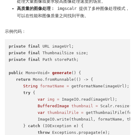
处理大量图像或要求较高图像处理速度的场景。
高质量的图像处理：
imgscalr 提供了多种图像处理模式，
可以在性能和图像质量之间找到平衡。
示例代码：
private
final
private
final
private
final
 Path storePath;

public
 Mono<Void> 
generate
()
 {

return
 Mono.fromRunnable(() -> {

String
formatName
=
 getFormatName(imageUrl);

try
 {

var
img
=
 ImageIO.read(imageUrl);

BufferedImage
thumbnail
=
 Scalr.resize(i
var
thumbnailFile
=
 getThumbnailFile(form
            ImageIO.write(thumbnail, formatName, thum
      } 
catch
 (IOException e) {

throw
 Exceptions.propagate(e);
