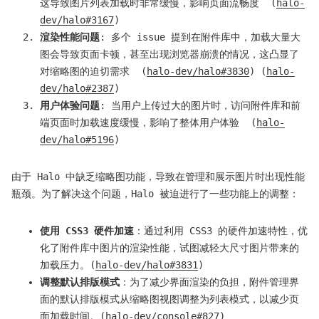
这导致图片列表加载时非常缓慢，影响页面流畅度 ​ (
halo-
dev/halo#3167
)
渲染性能问题
: 多个 issue 提到在附件库中，加载大量大
图会导致页面卡顿，甚至出现浏览器崩溃的情况，这凸显了
对缩略图的迫切需求 ​ (
halo-dev/halo#3830
)​ (
halo-
dev/halo#2387
)
用户体验问题
: 当用户上传过大的图片时，访问附件库和前
端页面时加载速度缓慢，影响了整体用户体验 ​ (
halo-
dev/halo#5196
)
由于 Halo 中缺乏缩略图功能，导致在管理和展示图片时出现性能
瓶颈。为了解决这个问题，Halo 被迫进行了一些功能上的调整：
使用 CSS3 硬件加速
：通过利用 CSS3 的硬件加速特性，优
化了附件库中图片的渲染性能，试图减轻大尺寸图片带来的
加载压力。(
halo-dev/halo#3831
)
调整默认排版模式
：为了减少界面渲染的负担，附件管理界
面的默认排版模式从缩略图视图调整为列表模式，以减少页
面加载时间。(
halo-dev/console#827
)