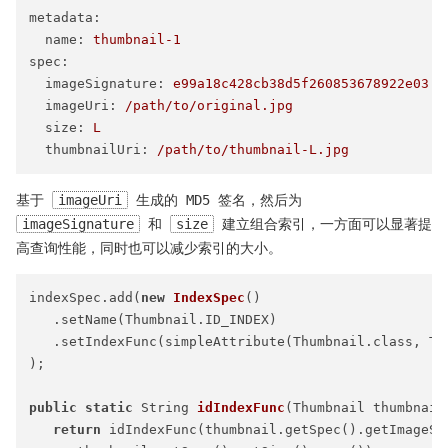
metadata:
name:
thumbnail-1
spec:
imageSignature:
e99a18c428cb38d5f260853678922e03
imageUri:
/path/to/original.jpg
size:
L
thumbnailUri:
/path/to/thumbnail-L.jpg
基于
imageUri
生成的 MD5 签名，然后为
imageSignature
和
size
建立组合索引，一方面可以显著提
高查询性能，同时也可以减少索引的大小。
indexSpec.add(
new
IndexSpec
()

   .setName(Thumbnail.ID_INDEX)

   .setIndexFunc(simpleAttribute(Thumbnail.class, Thu
);

public
static
 String 
idIndexFunc
(Thumbnail thumbnail
return
 idIndexFunc(thumbnail.getSpec().getImageSig