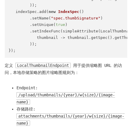
         ));

   indexSpec.add(
new
IndexSpec
()

         .setName(
"spec.thumbSignature"
)

         .setUnique(
true
)

         .setIndexFunc(simpleAttribute(LocalThumbnail
            thumbnail -> thumbnail.getSpec().getThumb
         ));

定义
LocalThumbnailEndpoint
用于提供缩略图 URL 的访
问，本地存储策略的图片缩略图规则为：
Endpoint:
/upload/thumbnails/{year}/w{size}/{image-
name}
存储路径:
attachments/thumbnails/{year}/w{size}/{image-
name}