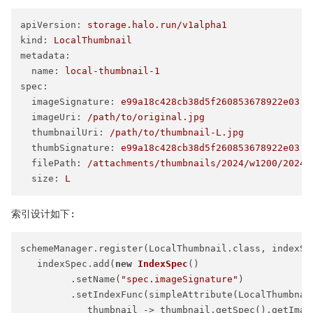
apiVersion:
storage.halo.run/v1alpha1
kind:
LocalThumbnail
metadata:
name:
local-thumbnail-1
spec:
imageSignature:
e99a18c428cb38d5f260853678922e03
imageUri:
/path/to/original.jpg
thumbnailUri:
/path/to/thumbnail-L.jpg
thumbSignature:
e99a18c428cb38d5f260853678922e03
filePath:
/attachments/thumbnails/2024/w1200/2024-
size:
L
索引设计如下:
schemeManager.register(LocalThumbnail.class, indexSpe
   indexSpec.add(
new
IndexSpec
()

         .setName(
"spec.imageSignature"
)

         .setIndexFunc(simpleAttribute(LocalThumbnail
            thumbnail -> thumbnail.getSpec().getImage