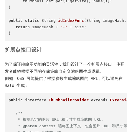
      thumbnail.getSpec().getSize().name());

}

public
static
 String 
idIndexFunc
(String imageHash, S
return
 imageHash + 
"-"
 + size;

扩展点接口设计
为了保证缩略图功能的灵活性，我们设计了一个扩展点接口，使开
发者能够根据不同的存储策略自定义缩略图生成逻辑。
例如，OSS 可能提供了根据参数生成缩略图的 API，可以避免在
Halo 生成：
public
interface
ThumbnailProvider
extends
Extension
/**

    * 根据给定的图片 URL 和尺寸生成缩略图 URL。

    * 
@param
 context 缩略图上下文，包含图片 URL 和尺寸等信息