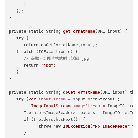
      }

   });

}

private
static
 String 
getFormatName
(URL input)
 {

try
 {

return
 doGetFormatName(input);

   } 
catch
 (IOException e) {

// 获取不到图片格式时，返回 jpg
return
"jpg"
;

   }

}

private
static
 String 
doGetFormatName
(URL input)
thr
try
 (
var
inputStream
=
 input.openStream();

ImageInputStream
imageStream
=
 ImageIO.crea
      Iterator<ImageReader> readers = ImageIO.getImag
if
 (!readers.hasNext()) {

throw
new
IOException
(
"No ImageReader fo
      }
