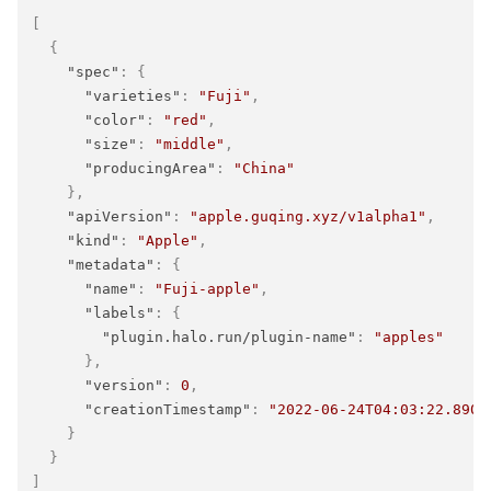
[
{
"spec"
:
{
"varieties"
:
"Fuji"
,
"color"
:
"red"
,
"size"
:
"middle"
,
"producingArea"
:
"China"
}
,
"apiVersion"
:
"apple.guqing.xyz/v1alpha1"
,
"kind"
:
"Apple"
,
"metadata"
:
{
"name"
:
"Fuji-apple"
,
"labels"
:
{
"plugin.halo.run/plugin-name"
:
"apples"
}
,
"version"
:
0
,
"creationTimestamp"
:
"2022-06-24T04:03:22.8907
}
}
]