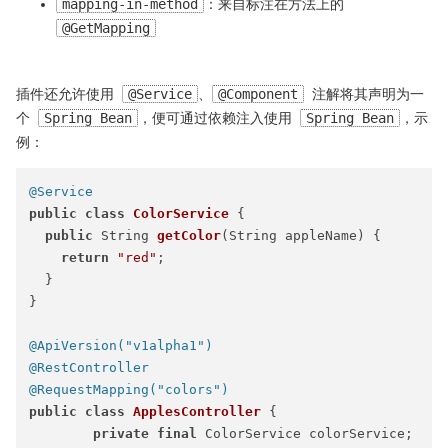
mapping-in-method
：来自标注在方法上的
@GetMapping
插件还允许使用
@Service
、
@Component
注解将其声明为一
个
Spring Bean
，便可通过依赖注入使用
Spring Bean
，示
例：
@Service
public
class
ColorService
 {

public
 String 
getColor
(String appleName)
 {

return
"red"
;

  }

}

@ApiVersion("v1alpha1")
@RestController
@RequestMapping("colors")
public
class
ApplesController
 {

private
final
 ColorService colorService;
