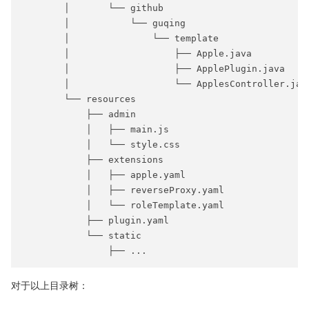
        │       └── github

        │           └── guqing

        │               └── template

        │                   ├── Apple.java

        │                   ├── ApplePlugin.java

        │                   └── ApplesController.java
        └── resources

            ├── admin

            │   ├── main.js

            │   └── style.css

            ├── extensions

            │   ├── apple.yaml

            │   ├── reverseProxy.yaml

            │   └── roleTemplate.yaml

            ├── plugin.yaml

            └── static

对于以上目录树：