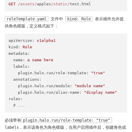
GET
/assets/
apples
/static/
roleTemplate.yaml
文件中
kind: Role
表示插件允许提
供角色模版，定义格式如下：
apiVersion:
v1alpha1
kind:
Role
metadata:
name:
a
name
here
labels:
plugin.halo.run/role-template:
"true"
annotations:
plugin.halo.run/module:
"module name"
plugin.halo.run/alias-name:
"display name"
rules:
# ...
必须带有
plugin.halo.run/role-template: "true"
labels，表示该角色为角色模版，当用户启用插件后，创建角色或