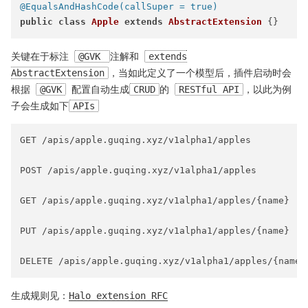
@EqualsAndHashCode(callSuper = true)
public
class
Apple
extends
AbstractExtension
关键在于标注
@GVK
注解和
extends
AbstractExtension
，当如此定义了一个模型后，插件启动时会
根据
@GVK
配置自动生成
CRUD
的
RESTful API
，以此为例
子会生成如下
APIs
GET /apis/apple.guqing.xyz/v1alpha1/apples

POST /apis/apple.guqing.xyz/v1alpha1/apples

GET /apis/apple.guqing.xyz/v1alpha1/apples/{name}

PUT /apis/apple.guqing.xyz/v1alpha1/apples/{name}

生成规则见：
Halo extension RFC