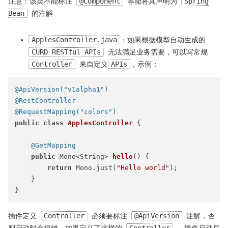
注意：该类不能标注
@Component
等能将其声明为
Spring
Bean
的注解
ApplesController.java
：如果根据模型自动生成的
CURD RESTful APIs
无法满足业务需要，可以写常规
Controller
来自定义
APIs
，示例：
@ApiVersion("v1alpha1")
@RestController
@RequestMapping("colors")
public
class
ApplesController
 {

@GetMapping
public
 Mono<String> 
hello
()
 {

return
 Mono.just(
"Hello world"
);

    }

插件定义
Controller
必须要标注
@ApiVersion
注解，否