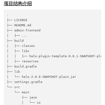
项目结构介绍
.

├── LICENSE

├── README.md

├── admin-frontend

│   ├── ...

├── build

│   ├── classes

│   ├── libs

│   │   ├── halo-plugin-template-0.0.1-SNAPSHOT-plain
│   ├── resources

├── build.gradle

├── lib

│   └── halo-2.0.0-SNAPSHOT-plain.jar

├── settings.gradle

└── src

    └── main

        ├── java

        │   └── io
