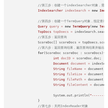
//第三步：创建一个indexSearcher对象，需要指
IndexSearcher
indexSearch
=
new
Inde
//第四步：创建一个TermQuery对象，指定查
Query
query
=
new
TermQuery
(
new
Term
TopDocs
topDoecs
=
 indexSearch.searc
//第五步：返回查询
		ScoreDoc[] scoreDocs = topDoecs.scoreDocs;

//第六步：返回查询结果，遍历查询结果并输出
for
(ScoreDoc scoreDoc : scoreDocs){

int
docID
=
 scoreDoc.doc;

Document
document
=
 indexSea
String
fileName
=
 document.g
String
fileSize
=
 document.g
String
filePath
=
 document.g
String
fileContent
=
 documen
			System.out.println(
"--------
		}

//第七步：关闭IndexReader对象