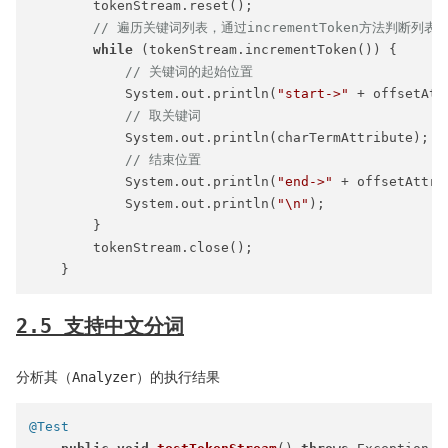
        tokenStream.reset();

// 遍历关键词列表，通过incrementToken方法判断列表
while
 (tokenStream.incrementToken()) {

// 关键词的起始位置
            System.out.println(
"start->"
 + offsetAtt
// 取关键词
            System.out.println(charTermAttribute);

// 结束位置
            System.out.println(
"end->"
 + offsetAttri
            System.out.println(
"\n"
);

        }

        tokenStream.close();

2.5 支持中文分词
分析其（Analyzer）的执行结果
@Test