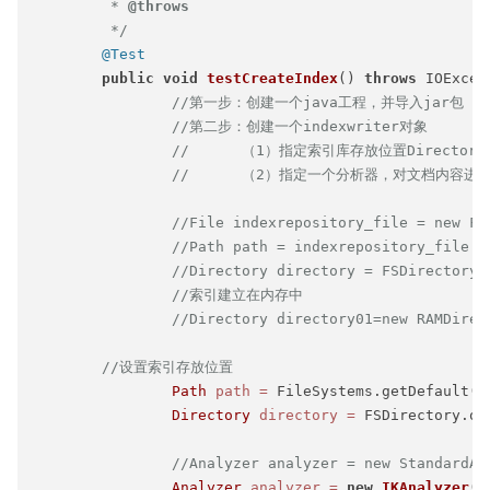
	 * 
@throws
	 */
@Test
public
void
testCreateIndex
()
throws
 IOExcept
//第一步：创建一个java工程，并导入jar包
//第二步：创建一个indexwriter对象
//	（1）指定索引库存放位置Director
//	（2）指定一个分析器，对文档内容进
//File indexrepository_file = new Fi
//Path path = indexrepository_file.t
//Directory directory = FSDirectory
//索引建立在内存中
//Directory directory01=new RAMDirec
//设置索引存放位置
Path
path
=
 FileSystems.getDefault()
Directory
directory
=
 FSDirectory.ope
//Analyzer analyzer = new StandardAn
Analyzer
analyzer
=
new
IKAnalyzer
();