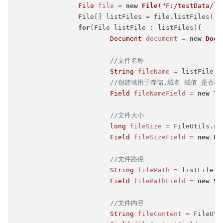
File
file
=
new
File
(
"F:/testData/lu
		File[] listFiles = file.listFiles();

for
(File listFile : listFiles){

Document
document
=
new
Docu
//文件名称
String
fileName
=
 listFile.g
//创建域用于存储,域名 域值 是否存
Field
fileNameField
=
new
Te
//文件大小
long
fileSize
=
 FileUtils.si
Field
fileSizeField
=
new
Lo
//文件路径
String
filePath
=
 listFile.g
Field
filePathField
=
new
St
//文件内容
String
fileContent
=
 FileUti