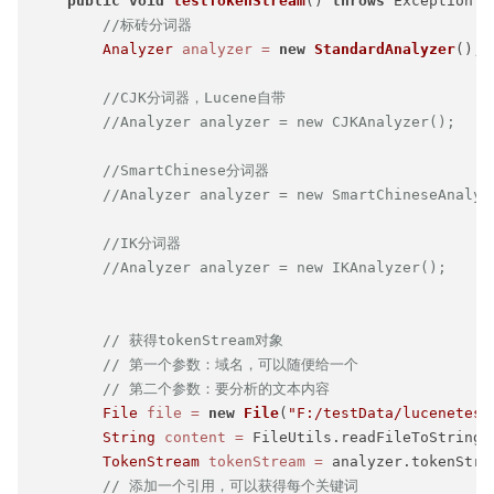
public
void
testTokenStream
()
throws
 Exception {
//标砖分词器
Analyzer
analyzer
=
new
StandardAnalyzer
();

//CJK分词器，Lucene自带
//Analyzer analyzer = new CJKAnalyzer();
//SmartChinese分词器
//Analyzer analyzer = new SmartChineseAnalyz
//IK分词器
//Analyzer analyzer = new IKAnalyzer();
// 获得tokenStream对象
// 第一个参数：域名，可以随便给一个
// 第二个参数：要分析的文本内容
File
file
=
new
File
(
"F:/testData/lucenete
String
content
=
 FileUtils.readFileToString(
TokenStream
tokenStream
=
 analyzer.tokenStre
// 添加一个引用，可以获得每个关键词