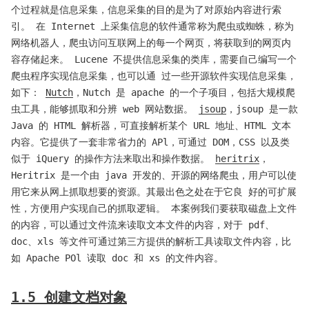
个过程就是信息采集，信息采集的目的是为了对原始内容进行索
引。 ​ 在 Internet 上采集信息的软件通常称为爬虫或蜘蛛，称为
网络机器人，爬虫访问互联网上的每一个网页，将获取到的网页内
容存储起来。 ​ Lucene 不提供信息采集的类库，需要自己编写一个
爬虫程序实现信息采集，也可以通 过一些开源软件实现信息采集，
如下： ​
Nutch
，Nutch 是 apache 的一个子项目，包括大规模爬
虫工具，能够抓取和分辨 web 网站数据。 ​
jsoup
，jsoup 是一款
Java 的 HTML 解析器，可直接解析某个 URL 地址、HTML 文本
内容。它提供了一套非常省力的 APl，可通过 DOM，CSS 以及类
似于 iQuery 的操作方法来取出和操作数据。 ​
heritrix
，
Heritrix 是一个由 java 开发的、开源的网络爬虫，用户可以使
用它来从网上抓取想要的资源。其最出色之处在于它良 好的可扩展
性，方便用户实现自己的抓取逻辑。 ​ 本案例我们要获取磁盘上文件
的内容，可以通过文件流来读取文本文件的内容，对于 pdf、
doc、xls 等文件可通过第三方提供的解析工具读取文件内容，比
如 Apache POl 读取 doc 和 xs 的文件内容。
1.5 创建文档对象