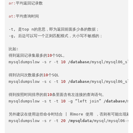
ar:
at:
平均查询时间

-t, 是top n的意思，即为返回前面多少条的数据；

-g, 后边可以写一个正则匹配模式，大小写不敏感的；

比如:

得到返回记录集最多的
10
个SQL。

mysqldumpslow -s r -t 
10
/database/
mysql/mysql06_slow
得到访问次数最多的
10
个SQL

mysqldumpslow -s c -t 
10
/database/
mysql/mysql06_slow
得到按照时间排序的前
10
条里面含有左连接的查询语句。

mysqldumpslow -s t -t 
10
 -g “left join” 
/database/
my
另外建议在使用这些命令时结合 | 和more 使用 ，否则有可能出现刷屏
mysqldumpslow -s r -t 
20
/mysqldata/
mysql/mysql06-sl