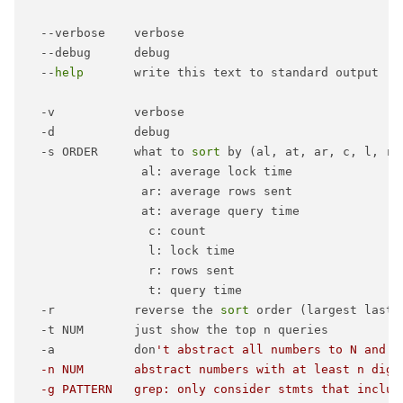
  --verbose    verbose

  --debug      debug

  --
help
       write this text to standard output

  -v           verbose

  -d           debug

  -s ORDER     what to 
sort
 by (al, at, ar, c, l, r,
                al: average lock time

                ar: average rows sent

                at: average query time

                 c: count

                 l: lock time

                 r: rows sent

                 t: query time  

  -r           reverse the 
sort
 order (largest last 
  -t NUM       just show the top n queries

  -a           don
't abstract all numbers to N and s
  -n NUM       abstract numbers with at least n digit
  -g PATTERN   grep: only consider stmts that include