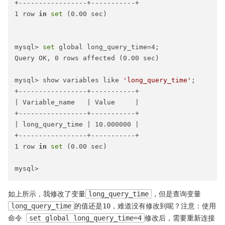
+-----------------+-----------+

1 row 
in
set
 (0.00 sec)

mysql> 
set
 global long_query_time=4;

Query OK, 0 rows affected (0.00 sec)

mysql> show variables like 
'long_query_time'
;

+-----------------+-----------+

| Variable_name   | Value     |

+-----------------+-----------+

| long_query_time | 10.000000 |

+-----------------+-----------+

1 row 
in
set
 (0.00 sec)

如上所示，我修改了变量
long_query_time
，但是查询变量
long_query_time
的值还是10，难道没有修改到呢？注意：使用
命令
set global long_query_time=4
修改后，需要重新连接