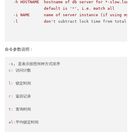
  -h HOSTNAME  hostname of db server for *-slow.log f
               default is '
*
', i.e. match all

  -i NAME      name of server instance (if using mysq
  -l           don'
t subtract lock time from total ti
命令参数说明：
c:
l:
r:
t:
al: