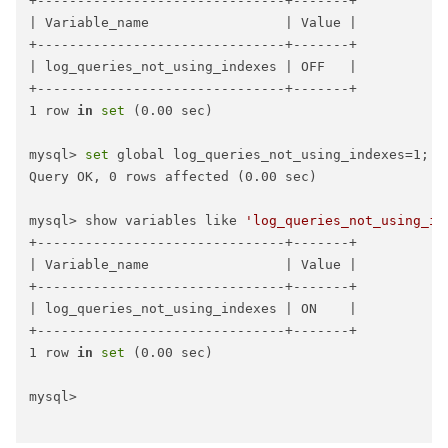
+-------------------------------+-------+

| Variable_name                 | Value |

+-------------------------------+-------+

| log_queries_not_using_indexes | OFF   |

+-------------------------------+-------+

1 row 
in
set
 (0.00 sec)

mysql> 
set
 global log_queries_not_using_indexes=1;

Query OK, 0 rows affected (0.00 sec)

mysql> show variables like 
'log_queries_not_using_in
+-------------------------------+-------+

| Variable_name                 | Value |

+-------------------------------+-------+

| log_queries_not_using_indexes | ON    |

+-------------------------------+-------+

1 row 
in
set
 (0.00 sec)

mysql>
