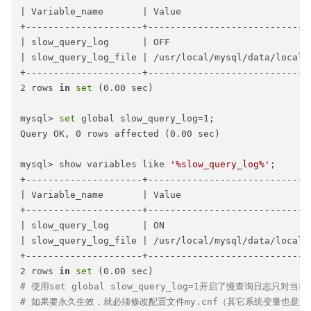
| Variable_name       | Value                        
+---------------------+------------------------------
| slow_query_log      | OFF                          
| slow_query_log_file | /usr/local/mysql/data/localho
+---------------------+------------------------------
2 rows 
in
set
 (0.00 sec)

mysql> 
set
 global slow_query_log=1;

Query OK, 0 rows affected (0.00 sec)

mysql> show variables like 
'%slow_query_log%'
;

+---------------------+------------------------------
| Variable_name       | Value                        
+---------------------+------------------------------
| slow_query_log      | ON                           
| slow_query_log_file | /usr/local/mysql/data/localho
+---------------------+------------------------------
2 rows 
in
set
# 使用set global slow_query_log=1开启了慢查询日志只
# 如果要永久生效，就必须修改配置文件my.cnf（其它系统变量也是如