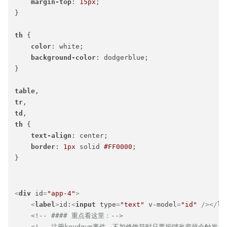
margin-top
: 
15px
;

}

th
 {

color
: white;

background-color
: dodgerblue;

}

table
tr
td
th
 {

text-align
: center;

border
: 
1px
 solid 
#FF0000
;

}

<
div
id
=
"app-4"
>
<
label
>
id:
<
input
type
=
"text"
v-model
=
"id"
 />
</
la
<!-- #### 重点看这里：-->
<!-- 注册keydown事件，不加修饰符时只要按键改变就会触发，