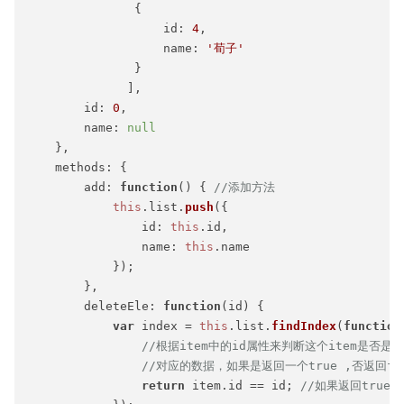
               {

id
: 
4
,

name
: 
'荀子'
               }

              ],

id
: 
0
,

name
: 
null
    },

methods
: {

add
: 
function
(
) { 
//添加方法
this
.
list
.
push
({

id
: 
this
.
id
,

name
: 
this
.
name
            });

        },

deleteEle
: 
function
(
id
) {

var
 index = 
this
.
list
.
findIndex
(
function
//根据item中的id属性来判断这个item是否是上
//对应的数据，如果是返回一个true ,否返回f
return
 item.
id
 == id; 
//如果返回true