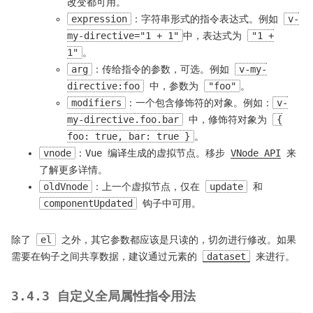
改变都可用。
expression
：字符串形式的指令表达式。例如
v-
my-directive="1 + 1"
中，表达式为
"1 +
1"
。
arg
：传给指令的参数，可选。例如
v-my-
directive:foo
中，参数为
"foo"
。
modifiers
：一个包含修饰符的对象。例如：
v-
my-directive.foo.bar
中，修饰符对象为
{
foo: true, bar: true }
。
vnode
：Vue 编译生成的虚拟节点。移步
VNode API
来
了解更多详情。
oldVnode
：上一个虚拟节点，仅在
update
和
componentUpdated
钩子中可用。
除了
el
之外，其它参数都应该是只读的，切勿进行修改。如果
需要在钩子之间共享数据，建议通过元素的
dataset
来进行。
3.4.3 自定义全局属性指令用法