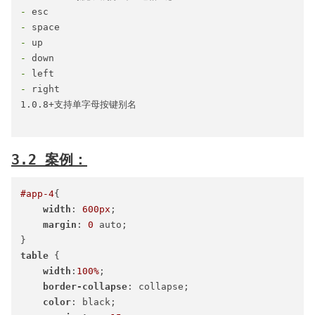
-
-
-
-
-
-
 right

1.0.8+支持单字母按键别名

3.2 案例：
#app-4
{

width
: 
600px
;

margin
: 
0
 auto;

table
 {

width
:
100%
;

border-collapse
: collapse;

color
: black;
