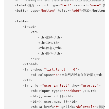
<
label
>
姓名:
<
input
type
=
"text"
v-model
=
"name"
 @
ke
<
button
type
=
"button"
 @
click
=
"add"
>
添加
</
button
>
<
table
>
<
thead
>
<
tr
>
<
th
>
选择
</
th
>
<
th
>
ID
</
th
>
<
th
>
姓名
</
th
>
<
th
>
操作
</
th
>
</
tr
>
</
thead
>
<
tr
v-show
=
"list.length ==0"
>
<
td
colspan
=
"4"
>
当前列表没有任何数据
</
td
>
</
tr
>
<
tr
v-for
=
"user in list"
:key
=
"user.id"
>
<
td
>
<
input
type
=
"checkbox"
 />
</
td
>
<
td
>
{{ user.id }}
</
td
>
<
td
>
{{ user.name }}
</
td
>
<
td
>
<
a
href
=
"#"
 @
click
=
"deleteEle"
>
删除
</