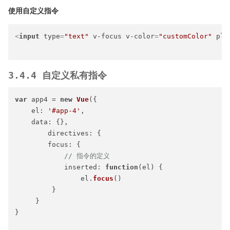
使用自定义指令
<
input
type
=
"text"
v-focus
v-color
=
"customColor"
pla
3.4.4 自定义私有指令
var
 app4 = 
new
Vue
({

el
: 
'#app-4'
,

data
: {},

directives
: {

focus
: {

// 指令的定义
inserted
: 
function
(
el
) {

                el.
focus
()

         }

     }

}
