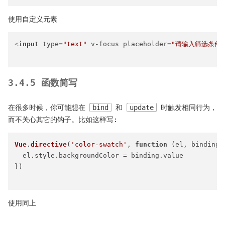
使用自定义元素
<
input
type
=
"text"
v-focus
placeholder
=
"请输入筛选条件"
3.4.5 函数简写
在很多时候，你可能想在
bind
和
update
时触发相同行为，
而不关心其它的钩子。比如这样写:
Vue
.
directive
(
'color-swatch'
, 
function
 (
el, binding
)
  el.
style
.
backgroundColor
 = binding.
value
})

使用同上