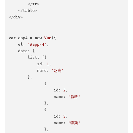
</
tr
>
</
table
>
</
div
>
var
 app4 = 
new
Vue
({

el
: 
'#app-4'
,

data
: {

list
: [{

id
: 
1
,

name
: 
'赵高'
        },

               {

id
: 
2
,

name
: 
'嬴政'
               },

               {

id
: 
3
,

name
: 
'李斯'
               },
