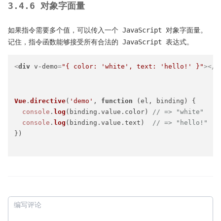
3.4.6 对象字面量
如果指令需要多个值，可以传入一个 JavaScript 对象字面量。
记住，指令函数能够接受所有合法的 JavaScript 表达式。
<
div
v-demo
=
"{ color: 'white', text: 'hello!' }"
>
</
d
Vue
.
directive
(
'demo'
, 
function
 (
el, binding
) {

console
.
log
(binding.
value
.
color
) 
// => "white"
console
.
log
(binding.
value
.
text
)  
// => "hello!"
})
