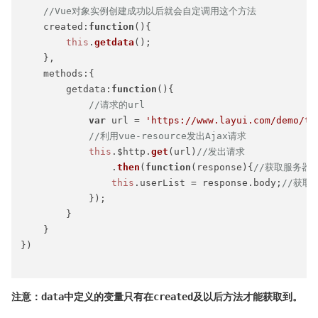
//Vue对象实例创建成功以后就会自定调用这个方法
created
:
function
(
){

this
.
getdata
();

    },

methods
:{

getdata
:
function
(
){

//请求的url
var
 url = 
'https://www.layui.com/demo/ta
//利用vue-resource发出Ajax请求
this
.
$http
.
get
(url)
//发出请求
                .
then
(
function
(
response
){
//获取服务器
this
.
userList
 = response.
body
;
//获取
            });

        }

    }

})

注意：data中定义的变量只有在created及以后方法才能获取到。