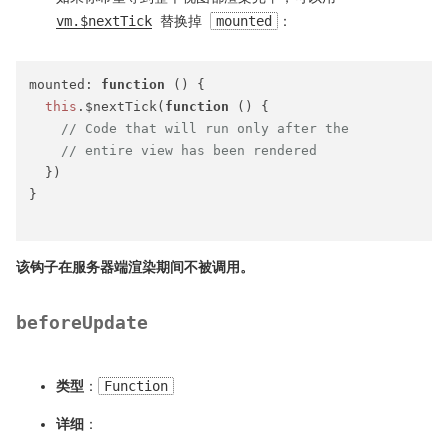
vm.$nextTick
替换掉
mounted
：
mounted
: 
function
 (
) {

this
.$nextTick(
function
 (
) {

// Code that will run only after the
// entire view has been rendered
  })

}

该钩子在服务器端渲染期间不被调用。
beforeUpdate
类型
：
Function
详细
：