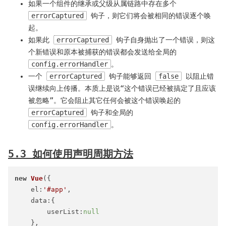
如果一个组件的继承或父级从属链路中存在多个
errorCaptured
钩子，则它们将会被相同的错误逐个唤
起。
如果此
errorCaptured
钩子自身抛出了一个错误，则这
个新错误和原本被捕获的错误都会发送给全局的
config.errorHandler
。
一个
errorCaptured
钩子能够返回
false
以阻止错
误继续向上传播。本质上是说“这个错误已经被搞定了且应该
被忽略”。它会阻止其它任何会被这个错误唤起的
errorCaptured
钩子和全局的
config.errorHandler
。
5.3 如何使用声明周期方法
new
Vue
({

el
:
'#app'
,

data
:{

userList
:
null
    },
